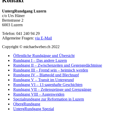
Kontakt
UntergRundgang Luzern
c/o Urs Häner
Bernstrasse 2
6003 Luzern
Telefon: 041 240 94 29
Allgemeine Fragen:
via E-Mail
Copyright © michaelweber.ch 2022
Öffentliche Rundgänge und Übersicht
Rundgang I – Das andere Luzern
Rundgang II – Zwischenzeiten und Gegengedächtnisse
Rundgang III – Fremd sein – heimisch werden
Rundgang IV – Blattgold und Blechnapf
Rundgang V – Transit im Untergrund
Rundgang VI – 13 sagenhafte Geschichten
Rundgang VII – Zeitensprünge und Grenzgänge
Rundgang VIII – Augenweiden
Spezialrundgang zur Reformation in Luzern
ObergRundgang
UntergRundgang Spezial