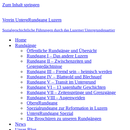
Zum Inhalt springen
Verein UntergRundgang Luzern
Sozialgeschichtliche Führungen durch das Luzerner Untergrundquartier
Home
Rundgänge
Öffentliche Rundgänge und Übersicht
Rundgang I – Das andere Luzern
Rundgang II – Zwischenzeiten und
Gegengedächtnisse
Rundgang III – Fremd sein – heimisch werden
Rundgang IV – Blattgold und Blechnapf
Rundgang V – Transit im Untergrund
Rundgang VI – 13 sagenhafte Geschichten
Rundgang VII – Zeitensprünge und Grenzgänge
Rundgang VIII – Augenweiden
ObergRundgang
Spezialrundgang zur Reformation in Luzern
UntergRundgang Spezial
Die Broschüren zu unseren Rundgängen
News
Unser Blog