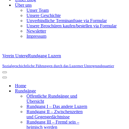
Über uns
Unser Team
Unsere Geschichte
Unverbindliche Terminanfrage via Formular
Unsere Broschüren kaufen/bestellen via Formular
Newsletter
Impressum
Verein UntergRundgang Luzern
Sozialgeschichtliche Führungen durch das Luzerner Untergrundquartier
Navigationsmenü
Navigationsmenü
Home
Rundgänge
Öffentliche Rundgänge und
Übersicht
Rundgang I – Das andere Luzern
Rundgang II – Zwischenzeiten
und Gegengedächtnisse
Rundgang III – Fremd sein –
heimisch werden