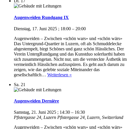
Di.
17
VIII
Augenweiden Rundgang IX
Dienstag, 17. Juni 2025 ; 18:00
–
20:00
Augenweiden – Zwischen «schön wars» und «schön wärs»
Das Untergrund-Quartier in Luzern, oft als Schmuddelecke
abgestempelt, birgt Schönes und ganz schön Hässliches. Der
Verein UntergRundgang und das Kunstduo solerluethi haben
sich zusammengetan. Nicht nur, um die versteckte Ästhetik im
vermeintlich Hässlichen aufzuspüren. Es geht auch darum zu
zeigen, wie das gelebte soziale Miteinander das
Augenweiden
gesellschaftlich…
Weiterlesen »
Rundgang
Sa.
21
IX
Augenweiden Dernière
Samstag, 21. Juni 2025 ; 14:30
–
16:30
Pfistergasse 24, Luzern
Pfistergasse 24, Luzern, Switzerland
Augenweiden – Zwischen «schön wars» und «schön wärs»