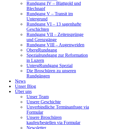
Rundgang IV – Blattgold und
Blechnapf
Rundgang V – Transit im
Untergrund
Rundgang VI – 13 sagenhafte
Geschichten
Rundgang VII – Zeitensprünge
und Grenzgänge
Rundgang VIII – Augenweiden
ObergRundgang
Spezialrundgang zur Reformation
in Luzern
UntergRundgang Spezial
Die Broschüren zu unseren
Rundgängen
News
Unser Blog
Über uns
Unser Team
Unsere Geschichte
Unverbindliche Terminanfrage via
Formular
Unsere Broschüren
kaufen/bestellen via Formular
Newsletter