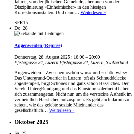
Jahren, von der jüdischen Gemeinde, aber auch von der
Disziplinierung «Einheimischer» in den hiesigen
Fremd
Korrektionsanstalten. Und dann…
Weiterlesen »
sein
SFR15
–
Do.
28
heimisch
werden
Augenweiden (Reprise)
Donnerstag, 28. August 2025 ; 18:00
–
20:00
Pfistergasse 24, Luzern
Pfistergasse 24, Luzern, Switzerland
Augenweiden – Zwischen «schön wars» und «schön wärs»
Das Untergrund-Quartier in Luzern, oft als Schmuddelecke
abgestempelt, birgt Schönes und ganz schön Hässliches. Der
Verein UntergRundgang und das Kunstduo solerluethi haben
sich zusammengetan. Nicht nur, um die versteckte Ästhetik im
vermeintlich Hässlichen aufzuspüren. Es geht auch darum zu
zeigen, wie das gelebte soziale Miteinander das
Augenweiden
gesellschaftlich…
Weiterlesen »
(Reprise)
Oktober 2025
Sa.
25