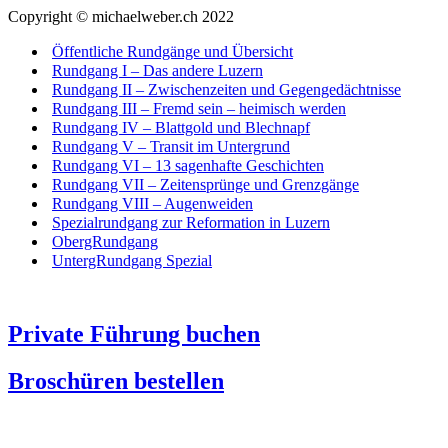
Copyright © michaelweber.ch 2022
Öffentliche Rundgänge und Übersicht
Rundgang I – Das andere Luzern
Rundgang II – Zwischenzeiten und Gegengedächtnisse
Rundgang III – Fremd sein – heimisch werden
Rundgang IV – Blattgold und Blechnapf
Rundgang V – Transit im Untergrund
Rundgang VI – 13 sagenhafte Geschichten
Rundgang VII – Zeitensprünge und Grenzgänge
Rundgang VIII – Augenweiden
Spezialrundgang zur Reformation in Luzern
ObergRundgang
UntergRundgang Spezial
Private Führung buchen
Broschüren bestellen