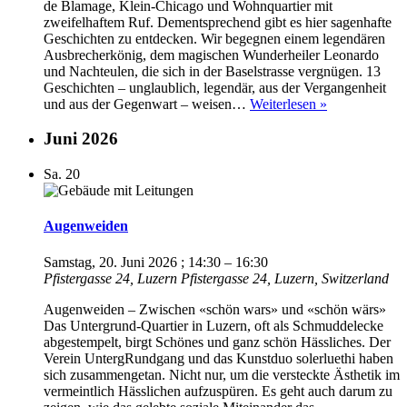
de Blamage, Klein-Chicago und Wohnquartier mit
zweifelhaftem Ruf. Dementsprechend gibt es hier sagenhafte
Geschichten zu entdecken. Wir begegnen einem legendären
Ausbrecherkönig, dem magischen Wunderheiler Leonardo
und Nachteulen, die sich in der Baselstrasse vergnügen. 13
Geschichten – unglaublich, legendär, aus der Vergangenheit
13
und aus der Gegenwart – weisen…
Weiterlesen »
sagenhafte
Geschichten
Juni 2026
Sa.
20
Augenweiden
Samstag, 20. Juni 2026 ; 14:30
–
16:30
Pfistergasse 24, Luzern
Pfistergasse 24, Luzern, Switzerland
Augenweiden – Zwischen «schön wars» und «schön wärs»
Das Untergrund-Quartier in Luzern, oft als Schmuddelecke
abgestempelt, birgt Schönes und ganz schön Hässliches. Der
Verein UntergRundgang und das Kunstduo solerluethi haben
sich zusammengetan. Nicht nur, um die versteckte Ästhetik im
vermeintlich Hässlichen aufzuspüren. Es geht auch darum zu