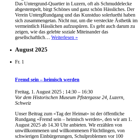
Das Untergrund-Quartier in Luzern, oft als Schmuddelecke
abgestempelt, birgt Schönes und ganz schön Hässliches. Der
Verein UntergRundgang und das Kunstduo solerluethi haben
sich zusammengetan. Nicht nur, um die versteckte Ästhetik im
vermeintlich Hässlichen aufzuspüren. Es geht auch darum zu
zeigen, wie das gelebte soziale Miteinander das
Augenweiden
gesellschaftlich…
Weiterlesen »
Dernière
August 2025
Fr.
1
Fremd sein – heimisch werden
Freitag, 1. August 2025 ; 14:30
–
16:30
Vor dem Historischen Museum
Pfistergasse 24, Luzern,
Schweiz
Unser Beitrag zum «Tag der Heimat» ist der öffentliche
Rundgang «Fremd sein – heimisch werden», den wir am 1.
August 2025 ab 14.30 Uhr anbieten. Wir erzählen von
unwillkommenen und willkommenen Flüchtlingen, von
schwierigen Einbürgerungen, Schulproblemen vor 100