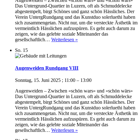
Augenweiden – Zwischen «schön wars» und «schön wärs»
Das Untergrund-Quartier in Luzern, oft als Schmuddelecke
abgestempelt, birgt Schönes und ganz schön Hässliches. Der
Verein UntergRundgang und das Kunstduo solerluethi haben
sich zusammengetan. Nicht nur, um die versteckte Ästhetik im
vermeintlich Hässlichen aufzuspüren. Es geht auch darum zu
zeigen, wie das gelebte soziale Miteinander das
Augenweiden
gesellschaftlich…
Weiterlesen »
Rundgang
So.
15
VII
Augenweiden Rundgang VIII
Sonntag, 15. Juni 2025 ; 11:00
–
13:00
Augenweiden – Zwischen «schön wars» und «schön wärs»
Das Untergrund-Quartier in Luzern, oft als Schmuddelecke
abgestempelt, birgt Schönes und ganz schön Hässliches. Der
Verein UntergRundgang und das Kunstduo solerluethi haben
sich zusammengetan. Nicht nur, um die versteckte Ästhetik im
vermeintlich Hässlichen aufzuspüren. Es geht auch darum zu
zeigen, wie das gelebte soziale Miteinander das
Augenweiden
gesellschaftlich…
Weiterlesen »
Rundgang