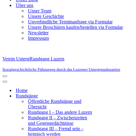
Über uns
Unser Team
Unsere Geschichte
Unverbindliche Terminanfrage via Formular
Unsere Broschüren kaufen/bestellen via Formular
Newsletter
Impressum
Verein UntergRundgang Luzern
Sozialgeschichtliche Führungen durch das Luzerner Untergrundquartier
Navigationsmenü
Navigationsmenü
Home
Rundgänge
Öffentliche Rundgänge und
Übersicht
Rundgang I – Das andere Luzern
Rundgang II – Zwischenzeiten
und Gegengedächtnisse
Rundgang III – Fremd sein –
heimisch werden