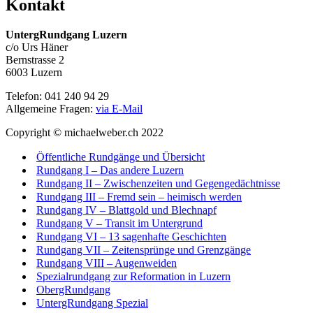
Kontakt
UntergRundgang Luzern
c/o Urs Häner
Bernstrasse 2
6003 Luzern
Telefon: 041 240 94 29
Allgemeine Fragen:
via E-Mail
Copyright © michaelweber.ch 2022
Öffentliche Rundgänge und Übersicht
Rundgang I – Das andere Luzern
Rundgang II – Zwischenzeiten und Gegengedächtnisse
Rundgang III – Fremd sein – heimisch werden
Rundgang IV – Blattgold und Blechnapf
Rundgang V – Transit im Untergrund
Rundgang VI – 13 sagenhafte Geschichten
Rundgang VII – Zeitensprünge und Grenzgänge
Rundgang VIII – Augenweiden
Spezialrundgang zur Reformation in Luzern
ObergRundgang
UntergRundgang Spezial