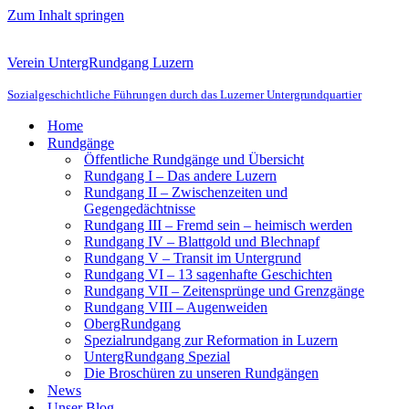
Zum Inhalt springen
Verein UntergRundgang Luzern
Sozialgeschichtliche Führungen durch das Luzerner Untergrundquartier
Home
Rundgänge
Öffentliche Rundgänge und Übersicht
Rundgang I – Das andere Luzern
Rundgang II – Zwischenzeiten und
Gegengedächtnisse
Rundgang III – Fremd sein – heimisch werden
Rundgang IV – Blattgold und Blechnapf
Rundgang V – Transit im Untergrund
Rundgang VI – 13 sagenhafte Geschichten
Rundgang VII – Zeitensprünge und Grenzgänge
Rundgang VIII – Augenweiden
ObergRundgang
Spezialrundgang zur Reformation in Luzern
UntergRundgang Spezial
Die Broschüren zu unseren Rundgängen
News
Unser Blog