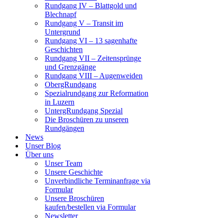
Rundgang IV – Blattgold und
Blechnapf
Rundgang V – Transit im
Untergrund
Rundgang VI – 13 sagenhafte
Geschichten
Rundgang VII – Zeitensprünge
und Grenzgänge
Rundgang VIII – Augenweiden
ObergRundgang
Spezialrundgang zur Reformation
in Luzern
UntergRundgang Spezial
Die Broschüren zu unseren
Rundgängen
News
Unser Blog
Über uns
Unser Team
Unsere Geschichte
Unverbindliche Terminanfrage via
Formular
Unsere Broschüren
kaufen/bestellen via Formular
Newsletter