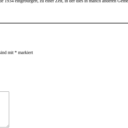
 1934 eingebürgert, zu einer Zeit, in der dies in manch anderen Gem
sind mit
*
markiert