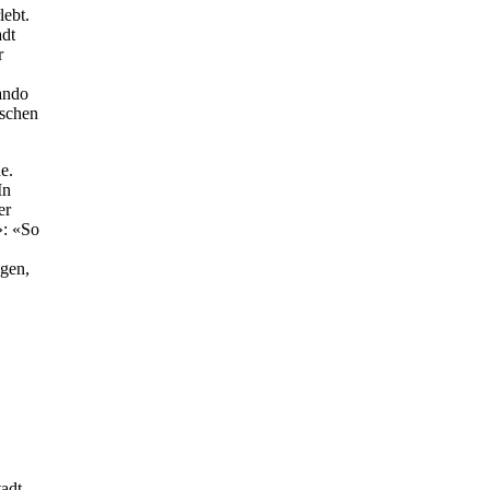
lebt.
adt
r
ando
ischen
e.
In
er
»: «So
ogen,
tadt