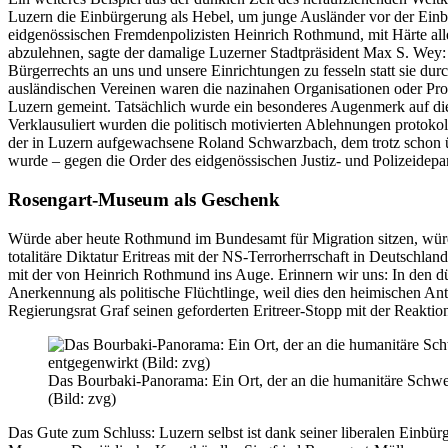
Luzern die Einbürgerung als Hebel, um junge Ausländer vor der Ein
eidgenössischen Fremdenpolizisten Heinrich Rothmund, mit Härte all
abzulehnen, sagte der damalige Luzerner Stadtpräsident Max S. Wey:
Bürgerrechts an uns und unsere Einrichtungen zu fesseln statt sie du
ausländischen Vereinen waren die nazinahen Organisationen oder Pro-
Luzern gemeint. Tatsächlich wurde ein besonderes Augenmerk auf die 
Verklausuliert wurden die politisch motivierten Ablehnungen protoko
der in Luzern aufgewachsene Roland Schwarzbach, dem trotz schon üb
wurde – gegen die Order des eidgenössischen Justiz- und Polizeidepa
Rosengart-Museum als Geschenk
Würde aber heute Rothmund im Bundesamt für Migration sitzen, würde
totalitäre Diktatur Eritreas mit der NS-Terrorherrschaft in Deutschla
mit der von Heinrich Rothmund ins Auge. Erinnern wir uns: In den d
Anerkennung als politische Flüchtlinge, weil dies den heimischen An
Regierungsrat Graf seinen geforderten Eritreer-Stopp mit der Reaktion
Das Bourbaki-Panorama: Ein Ort, der an die humanitäre Schwei
(Bild: zvg)
Das Gute zum Schluss: Luzern selbst ist dank seiner liberalen Einbü