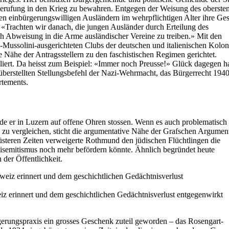
berufung in den Krieg zu bewahren. Entgegen der Weisung des oberste
en einbürgerungswilligen Ausländern im wehrpflichtigen Alter ihre Ge
 «Trachten wir danach, die jungen Ausländer durch Erteilung des
rch Abweisung in die Arme ausländischer Vereine zu treiben.» Mit den
Mussolini-ausgerichteten Clubs der deutschen und italienischen Kolon
Nähe der Antragsstellern zu den faschistischen Regimen gerichtet.
lliert. Da heisst zum Beispiel: «Immer noch Preusse!» Glück dagegen ha
erstellten Stellungsbefehl der Nazi-Wehrmacht, das Bürgerrecht 1940 
rtements.
 er in Luzern auf offene Ohren stossen. Wenn es auch problematisch i
nd zu vergleichen, sticht die argumentative Nähe der Grafschen Argumen
üsteren Zeiten verweigerte Rothmund den jüdischen Flüchtlingen die
tisemitismus noch mehr befördern könnte. Ähnlich begründet heute
 der Öffentlichkeit.
z erinnert und dem geschichtlichen Gedächtnisverlust entgegenwirkt
rgerungspraxis ein grosses Geschenk zuteil geworden – das Rosengart-