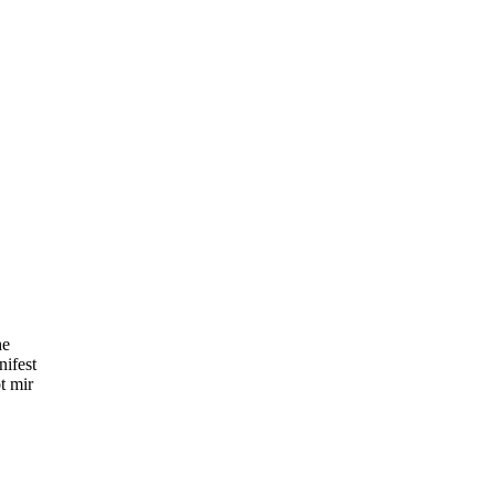
he
nifest
t mir