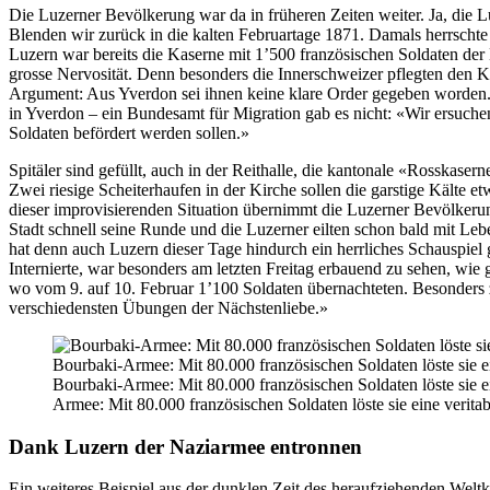
Die Luzerner Bevölkerung war da in früheren Zeiten weiter. Ja, die L
Blenden wir zurück in die kalten Februartage 1871. Damals herrschte
Luzern war bereits die Kaserne mit 1’500 französischen Soldaten der
grosse Nervosität. Denn besonders die Innerschweizer pflegten den Ka
Argument: Aus Yverdon sei ihnen keine klare Order gegeben worden
in Yverdon – ein Bundesamt für Migration gab es nicht: «Wir ersuche
Soldaten befördert werden sollen.»
Spitäler sind gefüllt, auch in der Reithalle, die kantonale «Rosskasern
Zwei riesige Scheiterhaufen in der Kirche sollen die garstige Kälte e
dieser improvisierenden Situation übernimmt die Luzerner Bevölkeru
Stadt schnell seine Runde und die Luzerner eilten schon bald mit Lebe
hat denn auch Luzern dieser Tage hindurch ein herrliches Schauspiel
Internierte, war besonders am letzten Freitag erbauend zu sehen, w
wo vom 9. auf 10. Februar 1’100 Soldaten übernachteten. Besonders ze
verschiedensten Übungen der Nächstenliebe.»
Bourbaki-Armee: Mit 80.000 französischen Soldaten löste sie 
Armee: Mit 80.000 französischen Soldaten löste sie eine veri
Dank Luzern der Naziarmee entronnen
Ein weiteres Beispiel aus der dunklen Zeit des heraufziehenden Welt