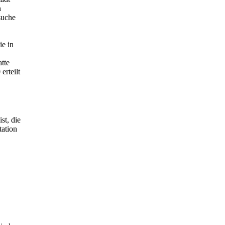
n
suche
ie in
tte
erteilt
st, die
tation