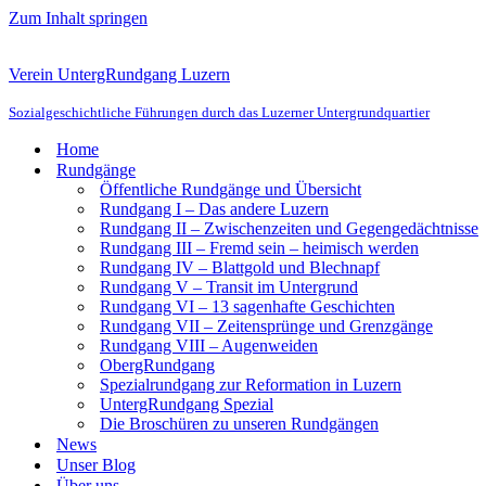
Zum Inhalt springen
Verein UntergRundgang Luzern
Sozialgeschichtliche Führungen durch das Luzerner Untergrundquartier
Home
Rundgänge
Öffentliche Rundgänge und Übersicht
Rundgang I – Das andere Luzern
Rundgang II – Zwischenzeiten und Gegengedächtnisse
Rundgang III – Fremd sein – heimisch werden
Rundgang IV – Blattgold und Blechnapf
Rundgang V – Transit im Untergrund
Rundgang VI – 13 sagenhafte Geschichten
Rundgang VII – Zeitensprünge und Grenzgänge
Rundgang VIII – Augenweiden
ObergRundgang
Spezialrundgang zur Reformation in Luzern
UntergRundgang Spezial
Die Broschüren zu unseren Rundgängen
News
Unser Blog
Über uns