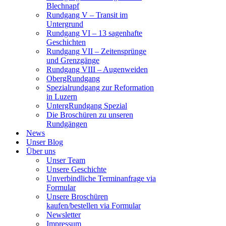
Blechnapf
Rundgang V – Transit im
Untergrund
Rundgang VI – 13 sagenhafte
Geschichten
Rundgang VII – Zeitensprünge
und Grenzgänge
Rundgang VIII – Augenweiden
ObergRundgang
Spezialrundgang zur Reformation
in Luzern
UntergRundgang Spezial
Die Broschüren zu unseren
Rundgängen
News
Unser Blog
Über uns
Unser Team
Unsere Geschichte
Unverbindliche Terminanfrage via
Formular
Unsere Broschüren
kaufen/bestellen via Formular
Newsletter
Impressum