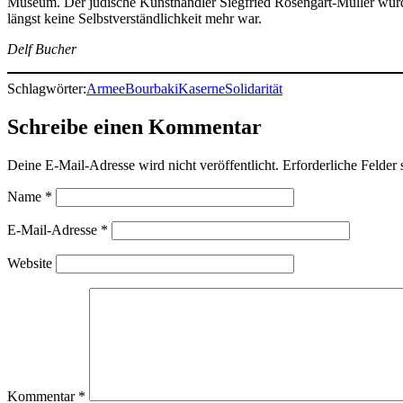
Museum. Der jüdische Kunsthändler Siegfried Rosengart-Müller wurde
längst keine Selbstverständlichkeit mehr war.
Delf Bucher
Schlagwörter:
Armee
Bourbaki
Kaserne
Solidarität
Schreibe einen Kommentar
Deine E-Mail-Adresse wird nicht veröffentlicht.
Erforderliche Felder 
Name
*
E-Mail-Adresse
*
Website
Kommentar
*