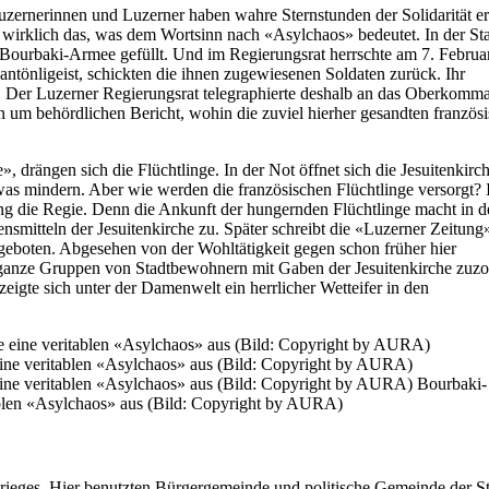
uzernerinnen und Luzerner haben wahre Sternstunden der Solidarität er
 wirklich das, was dem Wortsinn nach «Asylchaos» bedeutet. In der St
 Bourbaki-Armee gefüllt. Und im Regierungsrat herrschte am 7. Februa
ntönligeist, schickten die ihnen zugewiesenen Soldaten zurück. Ihr
. Der Luzerner Regierungsrat telegraphierte deshalb an das Oberkomm
n um behördlichen Bericht, wohin die zuviel hierher gesandten französ
e», drängen sich die Flüchtlinge. In der Not öffnet sich die Jesuitenkirch
twas mindern. Aber wie werden die französischen Flüchtlinge versorgt? 
ng die Regie. Denn die Ankunft der hungernden Flüchtlinge macht in d
nsmitteln der Jesuitenkirche zu. Später schreibt die «Luzerner Zeitung
 geboten. Abgesehen von der Wohltätigkeit gegen schon früher hier
ie ganze Gruppen von Stadtbewohnern mit Gaben der Jesuitenkirche zuz
igte sich unter der Damenwelt ein herrlicher Wetteifer in den
eine veritablen «Asylchaos» aus (Bild: Copyright by AURA) Bourbaki-
tablen «Asylchaos» aus (Bild: Copyright by AURA)
krieges. Hier benutzten Bürgergemeinde und politische Gemeinde der S