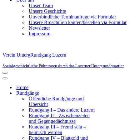
Unser Team
Unsere Geschichte
Unverbindliche Terminanfrage via Formular
Unsere Broschüren kaufen/bestellen via Formular
Newsletter
Impressum
Verein UntergRundgang Luzern
Sozialgeschichtliche Führungen durch das Luzerner Untergrundquartier
Navigationsmenü
Navigationsmenü
Home
Rundgänge
Öffentliche Rundgänge und
Übersicht
Rundgang I – Das andere Luzern
Rundgang II – Zwischenzeiten
und Gegengedächtnisse
Rundgang III – Fremd sein –
heimisch werden
Rundgang IV – Blattgold und