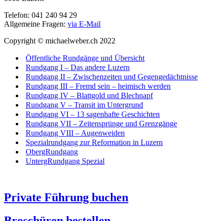
Telefon: 041 240 94 29
Allgemeine Fragen:
via E-Mail
Copyright © michaelweber.ch 2022
Öffentliche Rundgänge und Übersicht
Rundgang I – Das andere Luzern
Rundgang II – Zwischenzeiten und Gegengedächtnisse
Rundgang III – Fremd sein – heimisch werden
Rundgang IV – Blattgold und Blechnapf
Rundgang V – Transit im Untergrund
Rundgang VI – 13 sagenhafte Geschichten
Rundgang VII – Zeitensprünge und Grenzgänge
Rundgang VIII – Augenweiden
Spezialrundgang zur Reformation in Luzern
ObergRundgang
UntergRundgang Spezial
Private Führung buchen
Broschüren bestellen