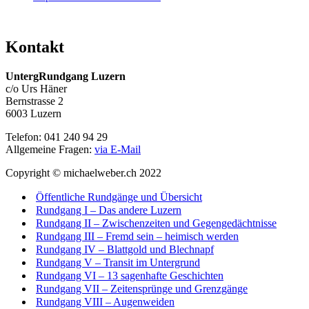
Kontakt
UntergRundgang Luzern
c/o Urs Häner
Bernstrasse 2
6003 Luzern
Telefon: 041 240 94 29
Allgemeine Fragen:
via E-Mail
Copyright © michaelweber.ch 2022
Öffentliche Rundgänge und Übersicht
Rundgang I – Das andere Luzern
Rundgang II – Zwischenzeiten und Gegengedächtnisse
Rundgang III – Fremd sein – heimisch werden
Rundgang IV – Blattgold und Blechnapf
Rundgang V – Transit im Untergrund
Rundgang VI – 13 sagenhafte Geschichten
Rundgang VII – Zeitensprünge und Grenzgänge
Rundgang VIII – Augenweiden