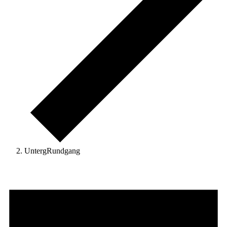
UntergRundgang
Veranstaltungen
für
Sonntag,
9.
August