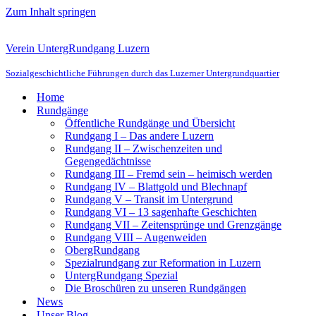
Zum Inhalt springen
Verein UntergRundgang Luzern
Sozialgeschichtliche Führungen durch das Luzerner Untergrundquartier
Home
Rundgänge
Öffentliche Rundgänge und Übersicht
Rundgang I – Das andere Luzern
Rundgang II – Zwischenzeiten und
Gegengedächtnisse
Rundgang III – Fremd sein – heimisch werden
Rundgang IV – Blattgold und Blechnapf
Rundgang V – Transit im Untergrund
Rundgang VI – 13 sagenhafte Geschichten
Rundgang VII – Zeitensprünge und Grenzgänge
Rundgang VIII – Augenweiden
ObergRundgang
Spezialrundgang zur Reformation in Luzern
UntergRundgang Spezial
Die Broschüren zu unseren Rundgängen
News
Unser Blog