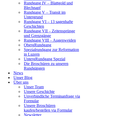
Rundgang IV – Blattgold und
Blechnapf
Rundgang V – Transit im
Untergrund
Rundgang VI – 13 sagenhafte
Geschichten
Rundgang VII – Zeitensprünge
und Grenzgänge
Rundgang VIII – Augenweiden
ObergRundgang
Spezialrundgang zur Reformation
in Luzern
UntergRundgang Spezial
Die Broschüren zu unseren
Rundgängen
News
Unser Blog
Über uns
Unser Team
Unsere Geschichte
Unverbindliche Terminanfrage via
Formular
Unsere Broschüren
kaufen/bestellen via Formular
Newsletter