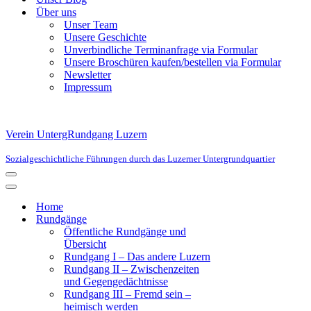
Über uns
Unser Team
Unsere Geschichte
Unverbindliche Terminanfrage via Formular
Unsere Broschüren kaufen/bestellen via Formular
Newsletter
Impressum
Verein UntergRundgang Luzern
Sozialgeschichtliche Führungen durch das Luzerner Untergrundquartier
Navigationsmenü
Navigationsmenü
Home
Rundgänge
Öffentliche Rundgänge und
Übersicht
Rundgang I – Das andere Luzern
Rundgang II – Zwischenzeiten
und Gegengedächtnisse
Rundgang III – Fremd sein –
heimisch werden