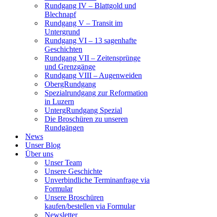
Rundgang IV – Blattgold und
Blechnapf
Rundgang V – Transit im
Untergrund
Rundgang VI – 13 sagenhafte
Geschichten
Rundgang VII – Zeitensprünge
und Grenzgänge
Rundgang VIII – Augenweiden
ObergRundgang
Spezialrundgang zur Reformation
in Luzern
UntergRundgang Spezial
Die Broschüren zu unseren
Rundgängen
News
Unser Blog
Über uns
Unser Team
Unsere Geschichte
Unverbindliche Terminanfrage via
Formular
Unsere Broschüren
kaufen/bestellen via Formular
Newsletter