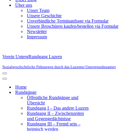
Über uns
Unser Team
Unsere Geschichte
Unverbindliche Terminanfrage via Formular
Unsere Broschüren kaufen/bestellen via Formular
Newsletter
Impressum
Verein UntergRundgang Luzern
Sozialgeschichtliche Führungen durch das Luzerner Untergrundquartier
Navigationsmenü
Navigationsmenü
Home
Rundgänge
Öffentliche Rundgänge und
Übersicht
Rundgang I – Das andere Luzern
Rundgang II – Zwischenzeiten
und Gegengedächtnisse
Rundgang III – Fremd sein –
heimisch werden