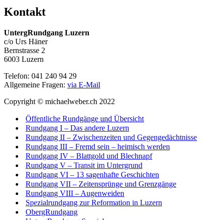
Kontakt
UntergRundgang Luzern
c/o Urs Häner
Bernstrasse 2
6003 Luzern
Telefon: 041 240 94 29
Allgemeine Fragen:
via E-Mail
Copyright © michaelweber.ch 2022
Öffentliche Rundgänge und Übersicht
Rundgang I – Das andere Luzern
Rundgang II – Zwischenzeiten und Gegengedächtnisse
Rundgang III – Fremd sein – heimisch werden
Rundgang IV – Blattgold und Blechnapf
Rundgang V – Transit im Untergrund
Rundgang VI – 13 sagenhafte Geschichten
Rundgang VII – Zeitensprünge und Grenzgänge
Rundgang VIII – Augenweiden
Spezialrundgang zur Reformation in Luzern
ObergRundgang