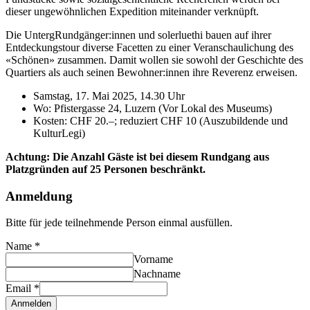
dieser ungewöhnlichen Expedition miteinander verknüpft.
Die UntergRundgänger:innen und solerluethi bauen auf ihrer
Entdeckungstour diverse Facetten zu einer Veranschaulichung des
«Schönen» zusammen. Damit wollen sie sowohl der Geschichte des
Quartiers als auch seinen Bewohner:innen ihre Reverenz erweisen.
Samstag, 17. Mai 2025, 14.30 Uhr
Wo: Pfistergasse 24, Luzern (Vor Lokal des Museums)
Kosten: CHF 20.–; reduziert CHF 10 (Auszubildende und
KulturLegi)
Achtung: Die Anzahl Gäste ist bei diesem Rundgang aus
Platzgründen auf 25 Personen beschränkt.
Email
Anmeldung
Name
Bitte für jede teilnehmende Person einmal ausfüllen.
Name
*
Vorname
Nachname
Email
*
Anmelden