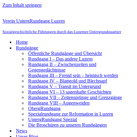
Zum Inhalt springen
Verein UntergRundgang Luzern
Sozialgeschichtliche Führungen durch das Luzerner Untergrundquartier
Home
Rundgänge
Öffentliche Rundgänge und Übersicht
Rundgang I – Das andere Luzern
Rundgang II – Zwischenzeiten und
Gegengedächtnisse
Rundgang III – Fremd sein – heimisch werden
Rundgang IV – Blattgold und Blechnapf
Rundgang V – Transit im Untergrund
Rundgang VI – 13 sagenhafte Geschichten
Rundgang VII – Zeitensprünge und Grenzgänge
Rundgang VIII – Augenweiden
ObergRundgang
Spezialrundgang zur Reformation in Luzern
UntergRundgang Spezial
Die Broschüren zu unseren Rundgängen
News
Unser Blog