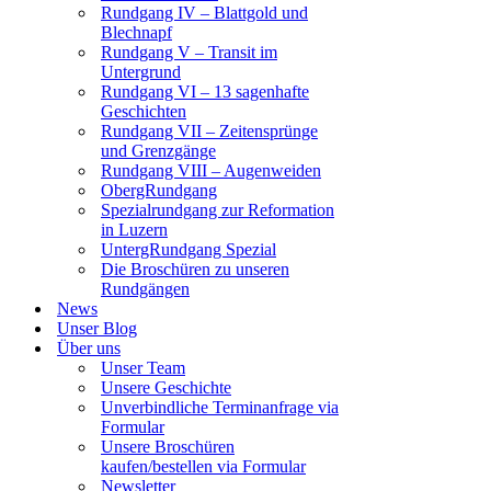
Rundgang IV – Blattgold und
Blechnapf
Rundgang V – Transit im
Untergrund
Rundgang VI – 13 sagenhafte
Geschichten
Rundgang VII – Zeitensprünge
und Grenzgänge
Rundgang VIII – Augenweiden
ObergRundgang
Spezialrundgang zur Reformation
in Luzern
UntergRundgang Spezial
Die Broschüren zu unseren
Rundgängen
News
Unser Blog
Über uns
Unser Team
Unsere Geschichte
Unverbindliche Terminanfrage via
Formular
Unsere Broschüren
kaufen/bestellen via Formular
Newsletter