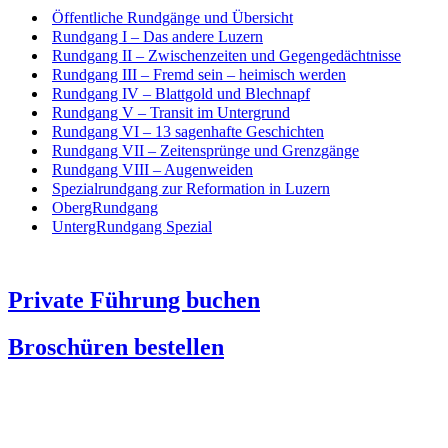
Öffentliche Rundgänge und Übersicht
Rundgang I – Das andere Luzern
Rundgang II – Zwischenzeiten und Gegengedächtnisse
Rundgang III – Fremd sein – heimisch werden
Rundgang IV – Blattgold und Blechnapf
Rundgang V – Transit im Untergrund
Rundgang VI – 13 sagenhafte Geschichten
Rundgang VII – Zeitensprünge und Grenzgänge
Rundgang VIII – Augenweiden
Spezialrundgang zur Reformation in Luzern
ObergRundgang
UntergRundgang Spezial
Private Führung buchen
Broschüren bestellen