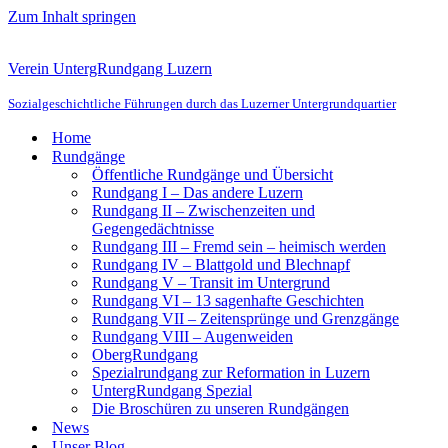
Zum Inhalt springen
Verein UntergRundgang Luzern
Sozialgeschichtliche Führungen durch das Luzerner Untergrundquartier
Home
Rundgänge
Öffentliche Rundgänge und Übersicht
Rundgang I – Das andere Luzern
Rundgang II – Zwischenzeiten und
Gegengedächtnisse
Rundgang III – Fremd sein – heimisch werden
Rundgang IV – Blattgold und Blechnapf
Rundgang V – Transit im Untergrund
Rundgang VI – 13 sagenhafte Geschichten
Rundgang VII – Zeitensprünge und Grenzgänge
Rundgang VIII – Augenweiden
ObergRundgang
Spezialrundgang zur Reformation in Luzern
UntergRundgang Spezial
Die Broschüren zu unseren Rundgängen
News
Unser Blog