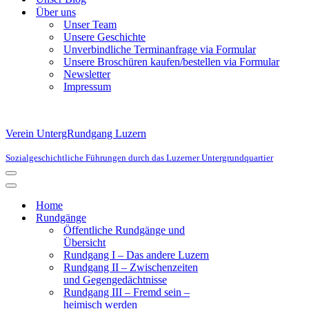
Über uns
Unser Team
Unsere Geschichte
Unverbindliche Terminanfrage via Formular
Unsere Broschüren kaufen/bestellen via Formular
Newsletter
Impressum
Verein UntergRundgang Luzern
Sozialgeschichtliche Führungen durch das Luzerner Untergrundquartier
Navigationsmenü
Navigationsmenü
Home
Rundgänge
Öffentliche Rundgänge und
Übersicht
Rundgang I – Das andere Luzern
Rundgang II – Zwischenzeiten
und Gegengedächtnisse
Rundgang III – Fremd sein –
heimisch werden