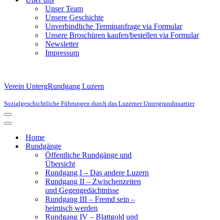
Unser Team
Unsere Geschichte
Unverbindliche Terminanfrage via Formular
Unsere Broschüren kaufen/bestellen via Formular
Newsletter
Impressum
Verein UntergRundgang Luzern
Sozialgeschichtliche Führungen durch das Luzerner Untergrundquartier
Navigationsmenü
Navigationsmenü
Home
Rundgänge
Öffentliche Rundgänge und
Übersicht
Rundgang I – Das andere Luzern
Rundgang II – Zwischenzeiten
und Gegengedächtnisse
Rundgang III – Fremd sein –
heimisch werden
Rundgang IV – Blattgold und