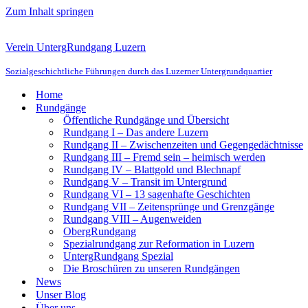
Zum Inhalt springen
Verein UntergRundgang Luzern
Sozialgeschichtliche Führungen durch das Luzerner Untergrundquartier
Home
Rundgänge
Öffentliche Rundgänge und Übersicht
Rundgang I – Das andere Luzern
Rundgang II – Zwischenzeiten und Gegengedächtnisse
Rundgang III – Fremd sein – heimisch werden
Rundgang IV – Blattgold und Blechnapf
Rundgang V – Transit im Untergrund
Rundgang VI – 13 sagenhafte Geschichten
Rundgang VII – Zeitensprünge und Grenzgänge
Rundgang VIII – Augenweiden
ObergRundgang
Spezialrundgang zur Reformation in Luzern
UntergRundgang Spezial
Die Broschüren zu unseren Rundgängen
News
Unser Blog
Über uns