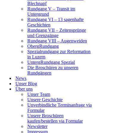
Blechnapf
Rundgang V – Transit im
Untergrund
Rundgang VI – 13 sagenhafte
Geschichten
Rundgang VII – Zeitensprünge
und Grenzgänge
Rundgang VIII – Augenweiden
ObergRundgang
Spezialrundgang zur Reformation
in Luzern
UntergRundgang Spezial
Die Broschüren zu unseren
Rundgängen
News
Unser Blog
Über uns
Unser Team
Unsere Geschichte
Unverbindliche Terminanfrage via
Formular
Unsere Broschüren
kaufen/bestellen via Formular
Newsletter
Impressum