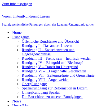
Zum Inhalt springen
Verein UntergRundgang Luzern
Sozialgeschichtliche Führungen durch das Luzerner Untergrundquartier
Home
Rundgänge
Öffentliche Rundgänge und Übersicht
Rundgang I – Das andere Luzern
Rundgang II – Zwischenzeiten und
Gegengedächtnisse
Rundgang III – Fremd sein – heimisch werden
Rundgang IV – Blattgold und Blechnapf
Rundgang V – Transit im Untergrund
Rundgang VI – 13 sagenhafte Geschichten
Rundgang VII – Zeitensprünge und Grenzgänge
Rundgang VIII – Augenweiden
ObergRundgang
Spezialrundgang zur Reformation in Luzern
UntergRundgang Spezial
Die Broschüren zu unseren Rundgängen
News
Unser Blog