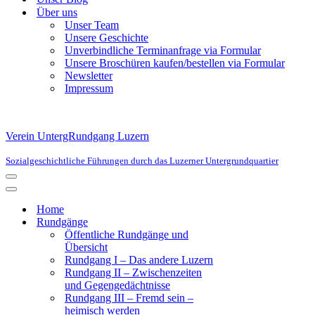
Über uns
Unser Team
Unsere Geschichte
Unverbindliche Terminanfrage via Formular
Unsere Broschüren kaufen/bestellen via Formular
Newsletter
Impressum
Verein UntergRundgang Luzern
Sozialgeschichtliche Führungen durch das Luzerner Untergrundquartier
Navigationsmenü
Navigationsmenü
Home
Rundgänge
Öffentliche Rundgänge und
Übersicht
Rundgang I – Das andere Luzern
Rundgang II – Zwischenzeiten
und Gegengedächtnisse
Rundgang III – Fremd sein –
heimisch werden