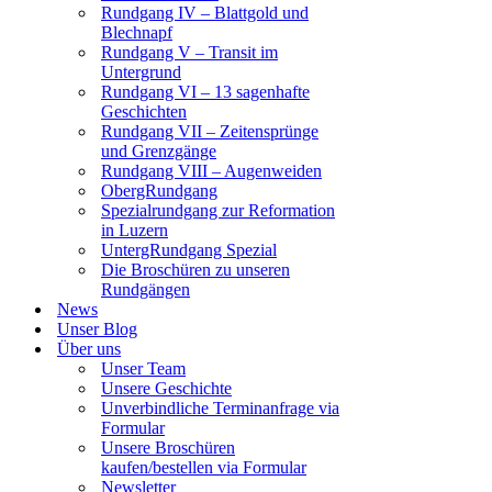
Rundgang IV – Blattgold und
Blechnapf
Rundgang V – Transit im
Untergrund
Rundgang VI – 13 sagenhafte
Geschichten
Rundgang VII – Zeitensprünge
und Grenzgänge
Rundgang VIII – Augenweiden
ObergRundgang
Spezialrundgang zur Reformation
in Luzern
UntergRundgang Spezial
Die Broschüren zu unseren
Rundgängen
News
Unser Blog
Über uns
Unser Team
Unsere Geschichte
Unverbindliche Terminanfrage via
Formular
Unsere Broschüren
kaufen/bestellen via Formular
Newsletter