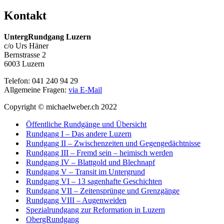
Kontakt
UntergRundgang Luzern
c/o Urs Häner
Bernstrasse 2
6003 Luzern
Telefon: 041 240 94 29
Allgemeine Fragen:
via E-Mail
Copyright © michaelweber.ch 2022
Öffentliche Rundgänge und Übersicht
Rundgang I – Das andere Luzern
Rundgang II – Zwischenzeiten und Gegengedächtnisse
Rundgang III – Fremd sein – heimisch werden
Rundgang IV – Blattgold und Blechnapf
Rundgang V – Transit im Untergrund
Rundgang VI – 13 sagenhafte Geschichten
Rundgang VII – Zeitensprünge und Grenzgänge
Rundgang VIII – Augenweiden
Spezialrundgang zur Reformation in Luzern
ObergRundgang