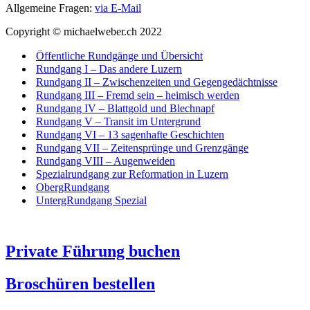
Allgemeine Fragen:
via E-Mail
Copyright © michaelweber.ch 2022
Öffentliche Rundgänge und Übersicht
Rundgang I – Das andere Luzern
Rundgang II – Zwischenzeiten und Gegengedächtnisse
Rundgang III – Fremd sein – heimisch werden
Rundgang IV – Blattgold und Blechnapf
Rundgang V – Transit im Untergrund
Rundgang VI – 13 sagenhafte Geschichten
Rundgang VII – Zeitensprünge und Grenzgänge
Rundgang VIII – Augenweiden
Spezialrundgang zur Reformation in Luzern
ObergRundgang
UntergRundgang Spezial
Private Führung buchen
Broschüren bestellen