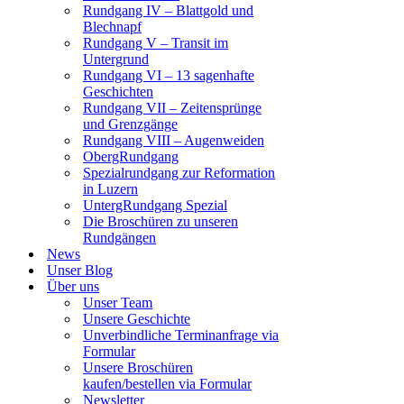
Rundgang IV – Blattgold und
Blechnapf
Rundgang V – Transit im
Untergrund
Rundgang VI – 13 sagenhafte
Geschichten
Rundgang VII – Zeitensprünge
und Grenzgänge
Rundgang VIII – Augenweiden
ObergRundgang
Spezialrundgang zur Reformation
in Luzern
UntergRundgang Spezial
Die Broschüren zu unseren
Rundgängen
News
Unser Blog
Über uns
Unser Team
Unsere Geschichte
Unverbindliche Terminanfrage via
Formular
Unsere Broschüren
kaufen/bestellen via Formular
Newsletter