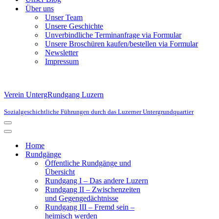
Über uns
Unser Team
Unsere Geschichte
Unverbindliche Terminanfrage via Formular
Unsere Broschüren kaufen/bestellen via Formular
Newsletter
Impressum
Verein UntergRundgang Luzern
Sozialgeschichtliche Führungen durch das Luzerner Untergrundquartier
Navigationsmenü
Navigationsmenü
Home
Rundgänge
Öffentliche Rundgänge und
Übersicht
Rundgang I – Das andere Luzern
Rundgang II – Zwischenzeiten
und Gegengedächtnisse
Rundgang III – Fremd sein –
heimisch werden