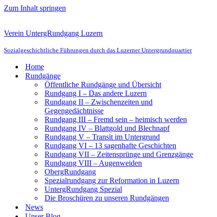
Zum Inhalt springen
Verein UntergRundgang Luzern
Sozialgeschichtliche Führungen durch das Luzerner Untergrundquartier
Home
Rundgänge
Öffentliche Rundgänge und Übersicht
Rundgang I – Das andere Luzern
Rundgang II – Zwischenzeiten und
Gegengedächtnisse
Rundgang III – Fremd sein – heimisch werden
Rundgang IV – Blattgold und Blechnapf
Rundgang V – Transit im Untergrund
Rundgang VI – 13 sagenhafte Geschichten
Rundgang VII – Zeitensprünge und Grenzgänge
Rundgang VIII – Augenweiden
ObergRundgang
Spezialrundgang zur Reformation in Luzern
UntergRundgang Spezial
Die Broschüren zu unseren Rundgängen
News
Unser Blog