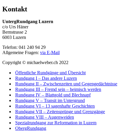
Kontakt
UntergRundgang Luzern
c/o Urs Häner
Bernstrasse 2
6003 Luzern
Telefon: 041 240 94 29
Allgemeine Fragen:
via E-Mail
Copyright © michaelweber.ch 2022
Öffentliche Rundgänge und Übersicht
Rundgang I – Das andere Luzern
Rundgang II – Zwischenzeiten und Gegengedächtnisse
Rundgang III – Fremd sein – heimisch werden
Rundgang IV – Blattgold und Blechnapf
Rundgang V – Transit im Untergrund
Rundgang VI – 13 sagenhafte Geschichten
Rundgang VII – Zeitensprünge und Grenzgänge
Rundgang VIII – Augenweiden
Spezialrundgang zur Reformation in Luzern
ObergRundgang