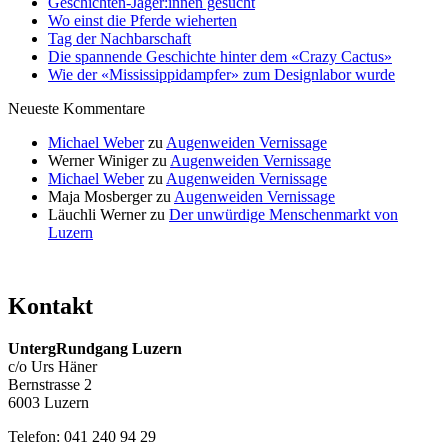
Geschichten-Jäger:innen gesucht
Wo einst die Pferde wieherten
Tag der Nachbarschaft
Die spannende Geschichte hinter dem «Crazy Cactus»
Wie der «Mississippidampfer» zum Designlabor wurde
Neueste Kommentare
Michael Weber
zu
Augenweiden Vernissage
Werner Winiger
zu
Augenweiden Vernissage
Michael Weber
zu
Augenweiden Vernissage
Maja Mosberger
zu
Augenweiden Vernissage
Läuchli Werner
zu
Der unwürdige Menschenmarkt von
Luzern
Kontakt
UntergRundgang Luzern
c/o Urs Häner
Bernstrasse 2
6003 Luzern
Telefon: 041 240 94 29