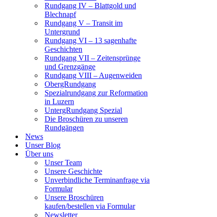
Rundgang IV – Blattgold und
Blechnapf
Rundgang V – Transit im
Untergrund
Rundgang VI – 13 sagenhafte
Geschichten
Rundgang VII – Zeitensprünge
und Grenzgänge
Rundgang VIII – Augenweiden
ObergRundgang
Spezialrundgang zur Reformation
in Luzern
UntergRundgang Spezial
Die Broschüren zu unseren
Rundgängen
News
Unser Blog
Über uns
Unser Team
Unsere Geschichte
Unverbindliche Terminanfrage via
Formular
Unsere Broschüren
kaufen/bestellen via Formular
Newsletter