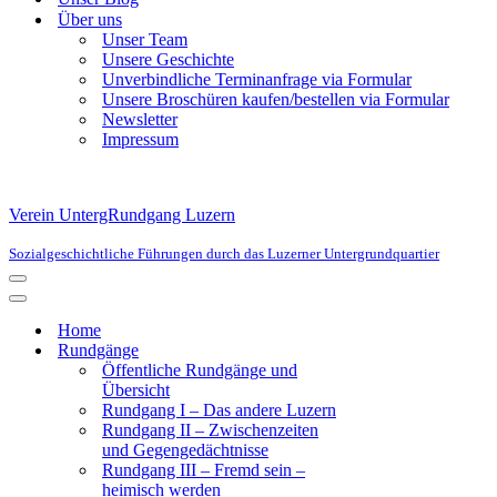
Über uns
Unser Team
Unsere Geschichte
Unverbindliche Terminanfrage via Formular
Unsere Broschüren kaufen/bestellen via Formular
Newsletter
Impressum
Verein UntergRundgang Luzern
Sozialgeschichtliche Führungen durch das Luzerner Untergrundquartier
Navigationsmenü
Navigationsmenü
Home
Rundgänge
Öffentliche Rundgänge und
Übersicht
Rundgang I – Das andere Luzern
Rundgang II – Zwischenzeiten
und Gegengedächtnisse
Rundgang III – Fremd sein –
heimisch werden