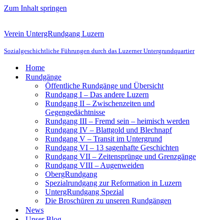
Zum Inhalt springen
Verein UntergRundgang Luzern
Sozialgeschichtliche Führungen durch das Luzerner Untergrundquartier
Home
Rundgänge
Öffentliche Rundgänge und Übersicht
Rundgang I – Das andere Luzern
Rundgang II – Zwischenzeiten und
Gegengedächtnisse
Rundgang III – Fremd sein – heimisch werden
Rundgang IV – Blattgold und Blechnapf
Rundgang V – Transit im Untergrund
Rundgang VI – 13 sagenhafte Geschichten
Rundgang VII – Zeitensprünge und Grenzgänge
Rundgang VIII – Augenweiden
ObergRundgang
Spezialrundgang zur Reformation in Luzern
UntergRundgang Spezial
Die Broschüren zu unseren Rundgängen
News
Unser Blog