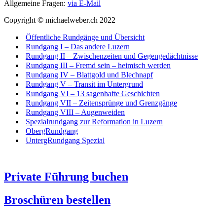
Allgemeine Fragen:
via E-Mail
Copyright © michaelweber.ch 2022
Öffentliche Rundgänge und Übersicht
Rundgang I – Das andere Luzern
Rundgang II – Zwischenzeiten und Gegengedächtnisse
Rundgang III – Fremd sein – heimisch werden
Rundgang IV – Blattgold und Blechnapf
Rundgang V – Transit im Untergrund
Rundgang VI – 13 sagenhafte Geschichten
Rundgang VII – Zeitensprünge und Grenzgänge
Rundgang VIII – Augenweiden
Spezialrundgang zur Reformation in Luzern
ObergRundgang
UntergRundgang Spezial
Private Führung buchen
Broschüren bestellen