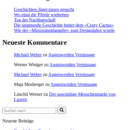
Geschichten-Jäger:innen gesucht
Wo einst die Pferde wieherten
Tag der Nachbarschaft
Die spannende Geschichte hinter dem «Crazy Cactus»
Wie der «Mississippidampfer» zum Designlabor wurde
Neueste Kommentare
Michael Weber
zu
Augenweiden Vernissage
Werner Winiger
zu
Augenweiden Vernissage
Michael Weber
zu
Augenweiden Vernissage
Maja Mosberger
zu
Augenweiden Vernissage
Läuchli Werner
zu
Der unwürdige Menschenmarkt von
Luzern
Suchen
nach …
Neueste Beiträge