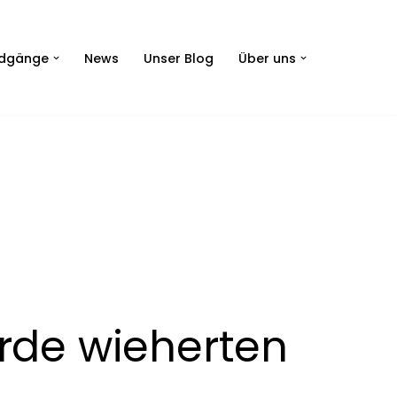
dgänge
News
Unser Blog
Über uns
erde wieherten