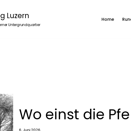
g Luzern
Home
Run
rner Untergrundquartier
Wo einst die Pf
6. Juni 2026