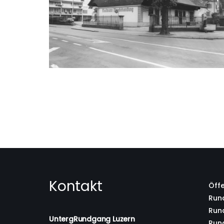
Kontakt
Öff
Rund
Run
UntergRundgang Luzern
Rund