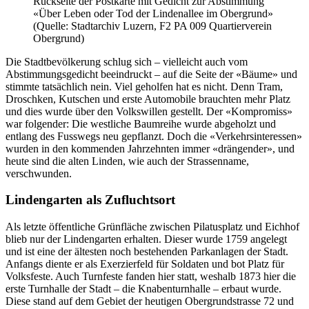
Rückseite der Postkarte mit Gedicht zur Abstimmung
«Über Leben oder Tod der Lindenallee im Obergrund»
(Quelle: Stadtarchiv Luzern, F2 PA 009 Quartierverein
Obergrund)
Die Stadtbevölkerung schlug sich – vielleicht auch vom
Abstimmungsgedicht beeindruckt – auf die Seite der «Bäume» und
stimmte tatsächlich nein. Viel geholfen hat es nicht. Denn Tram,
Droschken, Kutschen und erste Automobile brauchten mehr Platz
und dies wurde über den Volkswillen gestellt. Der «Kompromiss»
war folgender: Die westliche Baumreihe wurde abgeholzt und
entlang des Fusswegs neu gepflanzt. Doch die «Verkehrsinteressen»
wurden in den kommenden Jahrzehnten immer «drängender», und
heute sind die alten Linden, wie auch der Strassenname,
verschwunden.
Lindengarten als Zufluchtsort
Als letzte öffentliche Grünfläche zwischen Pilatusplatz und Eichhof
blieb nur der Lindengarten erhalten. Dieser wurde 1759 angelegt
und ist eine der ältesten noch bestehenden Parkanlagen der Stadt.
Anfangs diente er als Exerzierfeld für Soldaten und bot Platz für
Volksfeste. Auch Turnfeste fanden hier statt, weshalb 1873 hier die
erste Turnhalle der Stadt – die Knabenturnhalle – erbaut wurde.
Diese stand auf dem Gebiet der heutigen Obergrundstrasse 72 und