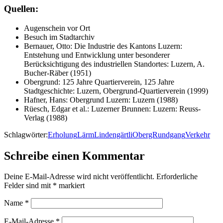
Quellen:
Augenschein vor Ort
Besuch im Stadtarchiv
Bernauer, Otto: Die Industrie des Kantons Luzern:
Entstehung und Entwicklung unter besonderer
Berücksichtigung des industriellen Standortes: Luzern, A.
Bucher-Räber (1951)
Obergrund: 125 Jahre Quartierverein, 125 Jahre
Stadtgeschichte: Luzern, Obergrund-Quartierverein (1999)
Hafner, Hans: Obergrund Luzern: Luzern (1988)
Rüesch, Edgar et al.: Luzerner Brunnen: Luzern: Reuss-
Verlag (1988)
Schlagwörter:
Erholung
Lärm
Lindengärtli
ObergRundgang
Verkehr
Schreibe einen Kommentar
Deine E-Mail-Adresse wird nicht veröffentlicht.
Erforderliche
Felder sind mit
*
markiert
Name
*
E-Mail-Adresse
*