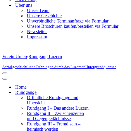
Über uns
Unser Team
Unsere Geschichte
Unverbindliche Terminanfrage via Formular
Unsere Broschüren kaufen/bestellen via Formular
Newsletter
Impressum
Verein UntergRundgang Luzern
Sozialgeschichtliche Führungen durch das Luzerner Untergrundquartier
Navigationsmenü
Navigationsmenü
Home
Rundgänge
Öffentliche Rundgänge und
Übersicht
Rundgang I – Das andere Luzern
Rundgang II – Zwischenzeiten
und Gegengedächtnisse
Rundgang III – Fremd sein –
heimisch werden