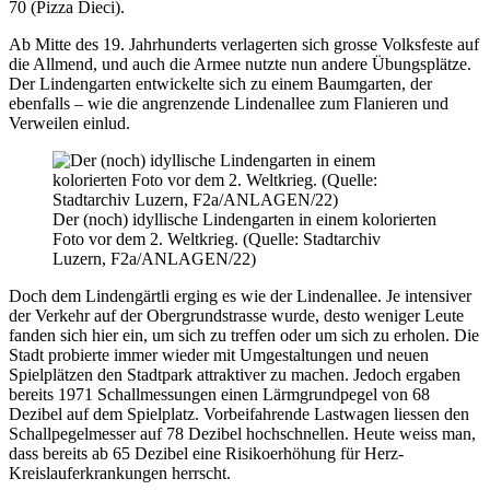
70 (Pizza Dieci).
Ab Mitte des 19. Jahrhunderts verlagerten sich grosse Volksfeste auf
die Allmend, und auch die Armee nutzte nun andere Übungsplätze.
Der Lindengarten entwickelte sich zu einem Baumgarten, der
ebenfalls – wie die angrenzende Lindenallee zum Flanieren und
Verweilen einlud.
Der (noch) idyllische Lindengarten in einem kolorierten
Foto vor dem 2. Weltkrieg. (Quelle: Stadtarchiv
Luzern, F2a/ANLAGEN/22)
Doch dem Lindengärtli erging es wie der Lindenallee. Je intensiver
der Verkehr auf der Obergrundstrasse wurde, desto weniger Leute
fanden sich hier ein, um sich zu treffen oder um sich zu erholen. Die
Stadt probierte immer wieder mit Umgestaltungen und neuen
Spielplätzen den Stadtpark attraktiver zu machen. Jedoch ergaben
bereits 1971 Schallmessungen einen Lärmgrundpegel von 68
Dezibel auf dem Spielplatz. Vorbeifahrende Lastwagen liessen den
Schallpegelmesser auf 78 Dezibel hochschnellen. Heute weiss man,
dass bereits ab 65 Dezibel eine Risikoerhöhung für Herz-
Kreislauferkrankungen herrscht.