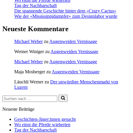
Wo einst die Pferde wieherten
Tag der Nachbarschaft
Die spannende Geschichte hinter dem «Crazy Cactus»
Wie der «Mississippidampfer» zum Designlabor wurde
Neueste Kommentare
Michael Weber
zu
Augenweiden Vernissage
Werner Winiger
zu
Augenweiden Vernissage
Michael Weber
zu
Augenweiden Vernissage
Maja Mosberger
zu
Augenweiden Vernissage
Läuchli Werner
zu
Der unwürdige Menschenmarkt von
Luzern
Suchen
nach …
Neueste Beiträge
Geschichten-Jäger:innen gesucht
Wo einst die Pferde wieherten
Tag der Nachbarschaft