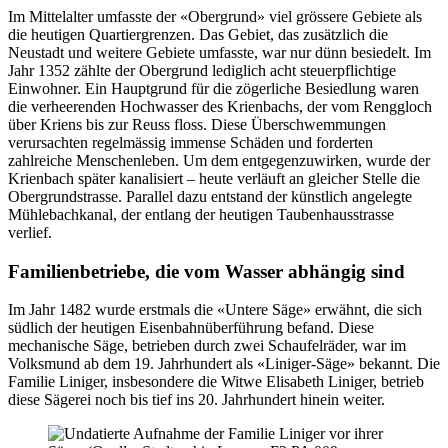
Im Mittelalter umfasste der «Obergrund» viel grössere Gebiete als
die heutigen Quartiergrenzen. Das Gebiet, das zusätzlich die
Neustadt und weitere Gebiete umfasste, war nur dünn besiedelt. Im
Jahr 1352 zählte der Obergrund lediglich acht steuerpflichtige
Einwohner. Ein Hauptgrund für die zögerliche Besiedlung waren
die verheerenden Hochwasser des Krienbachs, der vom Renggloch
über Kriens bis zur Reuss floss. Diese Überschwemmungen
verursachten regelmässig immense Schäden und forderten
zahlreiche Menschenleben. Um dem entgegenzuwirken, wurde der
Krienbach später kanalisiert – heute verläuft an gleicher Stelle die
Obergrundstrasse. Parallel dazu entstand der künstlich angelegte
Mühlebachkanal, der entlang der heutigen Taubenhausstrasse
verlief.
Familienbetriebe, die vom Wasser abhängig sind
Im Jahr 1482 wurde erstmals die «Untere Säge» erwähnt, die sich
südlich der heutigen Eisenbahnüberführung befand. Diese
mechanische Säge, betrieben durch zwei Schaufelräder, war im
Volksmund ab dem 19. Jahrhundert als «Liniger-Säge» bekannt. Die
Familie Liniger, insbesondere die Witwe Elisabeth Liniger, betrieb
diese Sägerei noch bis tief ins 20. Jahrhundert hinein weiter.