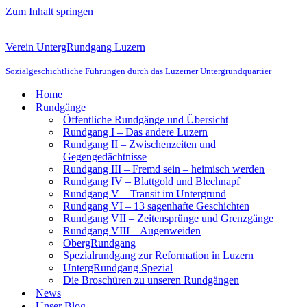
Zum Inhalt springen
Verein UntergRundgang Luzern
Sozialgeschichtliche Führungen durch das Luzerner Untergrundquartier
Home
Rundgänge
Öffentliche Rundgänge und Übersicht
Rundgang I – Das andere Luzern
Rundgang II – Zwischenzeiten und
Gegengedächtnisse
Rundgang III – Fremd sein – heimisch werden
Rundgang IV – Blattgold und Blechnapf
Rundgang V – Transit im Untergrund
Rundgang VI – 13 sagenhafte Geschichten
Rundgang VII – Zeitensprünge und Grenzgänge
Rundgang VIII – Augenweiden
ObergRundgang
Spezialrundgang zur Reformation in Luzern
UntergRundgang Spezial
Die Broschüren zu unseren Rundgängen
News
Unser Blog