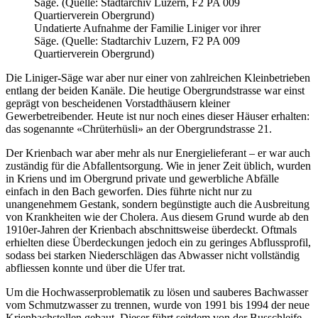
Undatierte Aufnahme der Familie Liniger vor ihrer
Säge. (Quelle: Stadtarchiv Luzern, F2 PA 009
Quartierverein Obergrund)
Die Liniger-Säge war aber nur einer von zahlreichen Kleinbetrieben
entlang der beiden Kanäle. Die heutige Obergrundstrasse war einst
geprägt von bescheidenen Vorstadthäusern kleiner
Gewerbetreibender. Heute ist nur noch eines dieser Häuser erhalten:
das sogenannte «Chrüterhüsli» an der Obergrundstrasse 21.
Der Krienbach war aber mehr als nur Energielieferant – er war auch
zuständig für die Abfallentsorgung. Wie in jener Zeit üblich, wurden
in Kriens und im Obergrund private und gewerbliche Abfälle
einfach in den Bach geworfen. Dies führte nicht nur zu
unangenehmem Gestank, sondern begünstigte auch die Ausbreitung
von Krankheiten wie der Cholera. Aus diesem Grund wurde ab den
1910er-Jahren der Krienbach abschnittsweise überdeckt. Oftmals
erhielten diese Überdeckungen jedoch ein zu geringes Abflussprofil,
sodass bei starken Niederschlägen das Abwasser nicht vollständig
abfliessen konnte und über die Ufer trat.
Um die Hochwasserproblematik zu lösen und sauberes Bachwasser
vom Schmutzwasser zu trennen, wurde von 1991 bis 1994 der neue
Krienbachstollen gebaut. Dieser führt seitdem von der Busschleife