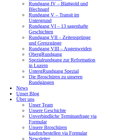
Rundgang IV – Blattgold und
Blechnapf
Rundgang V – Transit im
Untergrund
Rundgang VI – 13 sagenhafte
Geschichten
Rundgang VII – Zeitensprünge
und Grenzgänge
Rundgang VIII – Augenweiden
ObergRundgang
Spezialrundgang zur Reformation
in Luzern
UntergRundgang Spezial
Die Broschüren zu unseren
Rundgängen
News
Unser Blog
Über uns
Unser Team
Unsere Geschichte
Unverbindliche Terminanfrage via
Formular
Unsere Broschüren
kaufen/bestellen via Formular
Newsletter