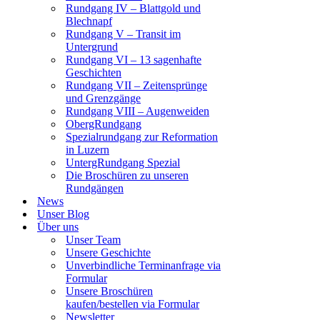
Rundgang IV – Blattgold und
Blechnapf
Rundgang V – Transit im
Untergrund
Rundgang VI – 13 sagenhafte
Geschichten
Rundgang VII – Zeitensprünge
und Grenzgänge
Rundgang VIII – Augenweiden
ObergRundgang
Spezialrundgang zur Reformation
in Luzern
UntergRundgang Spezial
Die Broschüren zu unseren
Rundgängen
News
Unser Blog
Über uns
Unser Team
Unsere Geschichte
Unverbindliche Terminanfrage via
Formular
Unsere Broschüren
kaufen/bestellen via Formular
Newsletter