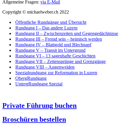
Allgemeine Fragen:
via E-Mail
Copyright © michaelweber.ch 2022
Öffentliche Rundgänge und Übersicht
Rundgang I – Das andere Luzern
Rundgang II – Zwischenzeiten und Gegengedächtnisse
Rundgang III – Fremd sein – heimisch werden
Rundgang IV – Blattgold und Blechnapf
Rundgang V – Transit im Untergrund
Rundgang VI – 13 sagenhafte Geschichten
Rundgang VII – Zeitensprünge und Grenzgänge
Rundgang VIII – Augenweiden
Spezialrundgang zur Reformation in Luzern
ObergRundgang
UntergRundgang Spezial
Private Führung buchen
Broschüren bestellen