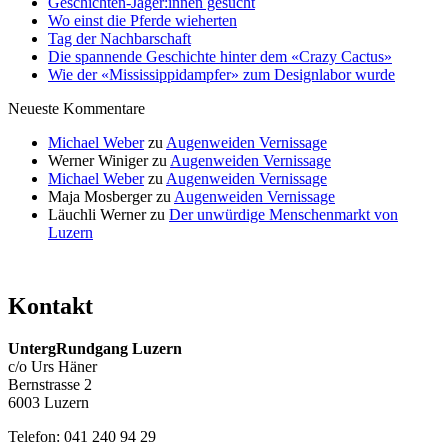
Geschichten-Jäger:innen gesucht
Wo einst die Pferde wieherten
Tag der Nachbarschaft
Die spannende Geschichte hinter dem «Crazy Cactus»
Wie der «Mississippidampfer» zum Designlabor wurde
Neueste Kommentare
Michael Weber
zu
Augenweiden Vernissage
Werner Winiger
zu
Augenweiden Vernissage
Michael Weber
zu
Augenweiden Vernissage
Maja Mosberger
zu
Augenweiden Vernissage
Läuchli Werner
zu
Der unwürdige Menschenmarkt von
Luzern
Kontakt
UntergRundgang Luzern
c/o Urs Häner
Bernstrasse 2
6003 Luzern
Telefon: 041 240 94 29