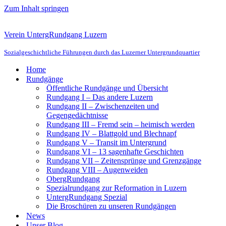
Zum Inhalt springen
Verein UntergRundgang Luzern
Sozialgeschichtliche Führungen durch das Luzerner Untergrundquartier
Home
Rundgänge
Öffentliche Rundgänge und Übersicht
Rundgang I – Das andere Luzern
Rundgang II – Zwischenzeiten und
Gegengedächtnisse
Rundgang III – Fremd sein – heimisch werden
Rundgang IV – Blattgold und Blechnapf
Rundgang V – Transit im Untergrund
Rundgang VI – 13 sagenhafte Geschichten
Rundgang VII – Zeitensprünge und Grenzgänge
Rundgang VIII – Augenweiden
ObergRundgang
Spezialrundgang zur Reformation in Luzern
UntergRundgang Spezial
Die Broschüren zu unseren Rundgängen
News
Unser Blog