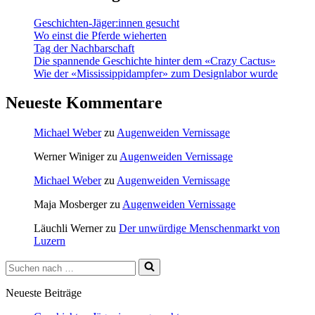
Geschichten-Jäger:innen gesucht
Wo einst die Pferde wieherten
Tag der Nachbarschaft
Die spannende Geschichte hinter dem «Crazy Cactus»
Wie der «Mississippidampfer» zum Designlabor wurde
Neueste Kommentare
Michael Weber
zu
Augenweiden Vernissage
Werner Winiger
zu
Augenweiden Vernissage
Michael Weber
zu
Augenweiden Vernissage
Maja Mosberger
zu
Augenweiden Vernissage
Läuchli Werner
zu
Der unwürdige Menschenmarkt von
Luzern
Suchen
nach …
Neueste Beiträge